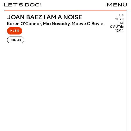
LET'S DOC!
MENU
US
JOAN BAEZ I AM A NOISE
2023
Karen O'Connor, Miri Navasky, Maeve O'Boyle
113'
OV UTde
MUSIK
12/14
TRAILER