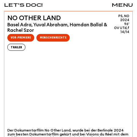
LET'S DOC!
MENU
PS, NO
NO OTHER LAND
2024
Basel Adra, Yuval Abraham, Hamdan Ballal &
96'
OV UTd,f
Rachel Szor
14/14
VOR-PREMIERE
MENSCHENRECHTE
TRAILER
Der Dokumentarfilm No Other Land, wurde bei der Berlinale 2024
zum besten Dokumentarfilm gekürt und bei Visions du Réel mit dem