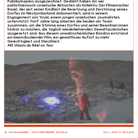
Publikumspreis ausgezeichnet. Gedreht haben ihn vier
palästinensisch-israelische Aktivisten als Kollektiv: Der Filmemacher
Basel, der seit seiner Kindheit die Besetzung und Zerstörung seines
Dorfes im Westjordanland dokumentiert, wird in seinem
Engagement von Yuval, einem jungen israelischen Journalisten,
unterstützt. Fünf Jahre lang arbeiten die beiden als Team
zusammen, um die Stimme eines Dorfes und seiner Bewohner:innen
hörbar zu machen, die täglich wiederkehrenden Gewaltausbrüchen
ausgesetzt sind. Aus diesem unwahrscheinlichen Bündnis entstand
ein beeindruckender Film, ein gewaltloser Aufruf zu mehr
Gerechtigkeit und Gleichheit.
Mit Visions du Réel on Tour
PROJECTIONS
2. AUSGABE - NOVEMBER 2024
01—30.11.2024
31.10
20:30
Les Cinémas du Grütli
Genève (GE)
Soirée de 