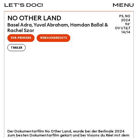
LET'S DOC!
MENU
PS, NO
NO OTHER LAND
2024
Basel Adra, Yuval Abraham, Hamdan Ballal &
96'
OV UTd,f
Rachel Szor
14/14
VOR-PREMIERE
MENSCHENRECHTE
TRAILER
Der Dokumentarfilm No Other Land, wurde bei der Berlinale 2024
zum besten Dokumentarfilm gekürt und bei Visions du Réel mit dem