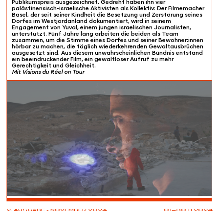
Publikumspreis ausgezeichnet. Gedreht haben ihn vier
palästinensisch-israelische Aktivisten als Kollektiv: Der Filmemacher
Basel, der seit seiner Kindheit die Besetzung und Zerstörung seines
Dorfes im Westjordanland dokumentiert, wird in seinem
Engagement von Yuval, einem jungen israelischen Journalisten,
unterstützt. Fünf Jahre lang arbeiten die beiden als Team
zusammen, um die Stimme eines Dorfes und seiner Bewohner:innen
hörbar zu machen, die täglich wiederkehrenden Gewaltausbrüchen
ausgesetzt sind. Aus diesem unwahrscheinlichen Bündnis entstand
ein beeindruckender Film, ein gewaltloser Aufruf zu mehr
Gerechtigkeit und Gleichheit.
Mit Visions du Réel on Tour
PROJECTIONS
2. AUSGABE - NOVEMBER 2024
01—30.11.2024
31.10
20:30
Les Cinémas du Grütli
Genève (GE)
Soirée de 