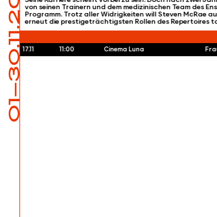
01—30.11.2024
von seinen Trainern und dem medizinischen Team des Ense
Programm. Trotz aller Widrigkeiten will Steven McRae a
erneut die prestigeträchtigsten Rollen des Repertoires 
17.11
11:00
Cinema Luna
Fra