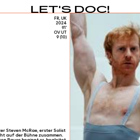
LET'S DOC!
FR, UK
2024
91'
OV UT
9 (10)
er Steven McRae, erster Solist
icht auf der Bühne zusammen.
ren Pause beginnt er, begleitet