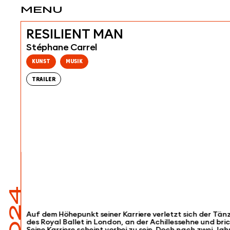
MENU
RESILIENT MAN
Stéphane Carrel
KUNST
MUSIK
TRAILER
Auf dem Höhepunkt seiner Karriere verletzt sich der Tänz
des Royal Ballet in London, an der Achillessehne und br
Seine Karriere scheint vorbei zu sein. Doch nach zwei Jah