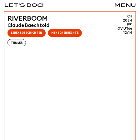
LET'S DOC!
MENU
CH
RIVERBOOM
2024
Claude Baechtold
99'
OV UTde
LEBENSGESCHICHTEN
MENSCHENRECHTE
12/14
TRAILER