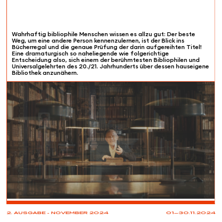
Wahrhaftig bibliophile Menschen wissen es allzu gut: Der beste
Weg, um eine andere Person kennenzulernen, ist der Blick ins
Bücherregal und die genaue Prüfung der darin aufgereihten Titel!
Eine dramaturgisch so naheliegende wie folgerichtige
Entscheidung also, sich einem der berühmtesten Bibliophilen und
Universalgelehrten des 20./21. Jahrhunderts über dessen hauseigene
Bibliothek anzunähern.
PROJECTIONS
2. AUSGABE - NOVEMBER 2024
01—30.11.2024
08.11
20:00
Kino Orient
Wettingen (AG)