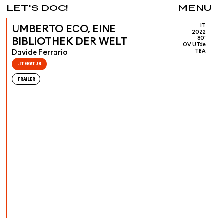
LET'S DOC!
MENU
IT
UMBERTO ECO, EINE
2022
80'
BIBLIOTHEK DER WELT
OV UTde
Davide Ferrario
TBA
LITERATUR
TRAILER