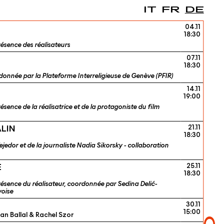
IT
FR
DE
04.11
18:30
résence des réalisateurs
07.11
18:30
donnée par la Plateforme Interreligieuse de Genève (PFIR)
14.11
19:00
sence de la réalisatrice et de la protagoniste du film
LIN
21.11
18:30
jedor et de la journaliste Nadia Sikorsky - collaboration
E
25.11
18:30
résence du réalisateur, coordonnée par Sedina Delić-
voise
30.11
15:00
n Ballal & Rachel Szor