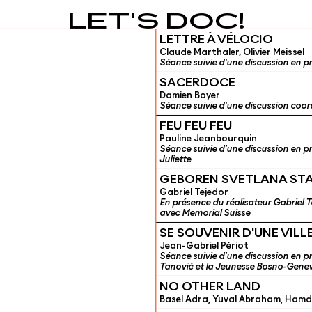
LET'S DOC!
LETTRE À VÉLOCIO
Claude Marthaler, Olivier Meissel
Séance suivie d'une discussion en p
SACERDOCE
Damien Boyer
Séance suivie d'une discussion coor
FEU FEU FEU
Pauline Jeanbourquin
Séance suivie d'une discussion en pré
Juliette
GEBOREN SVETLANA STA
Gabriel Tejedor
En présence du réalisateur Gabriel Te
avec Memorial Suisse
SE SOUVENIR D'UNE VILL
Jean-Gabriel Périot
Séance suivie d'une discussion en p
Tanović et la Jeunesse Bosno-Gene
NO OTHER LAND
Basel Adra, Yuval Abraham, Hamda