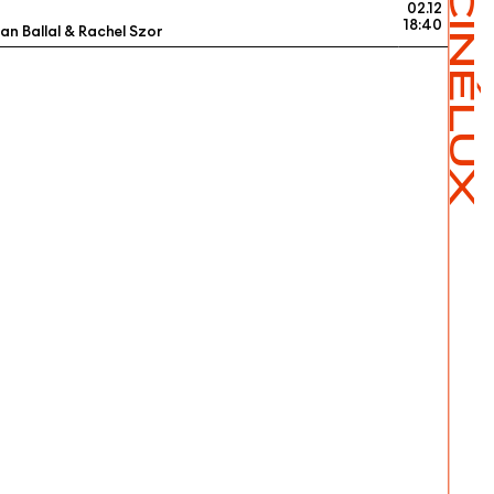
CINÉLUX
02.12
18:40
n Ballal & Rachel Szor