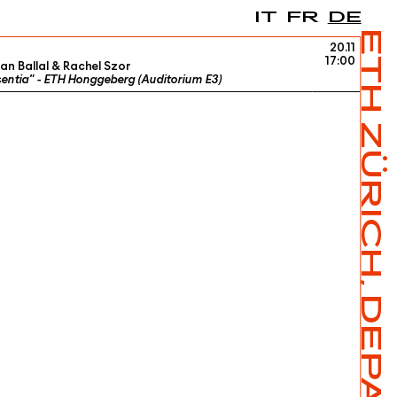
IT
FR
DE
20.11
17:00
n Ballal & Rachel Szor
sentia" - ETH Honggeberg (Auditorium E3)