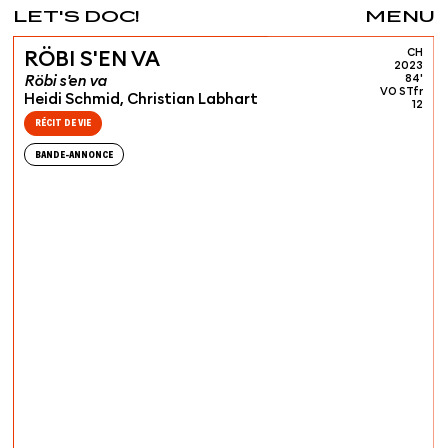
LET'S DOC!
MENU
CH
RÖBI S'EN VA
2023
Röbi s'en va
84'
VO STfr
Heidi Schmid, Christian Labhart
12
RÉCIT DE VIE
BANDE-ANNONCE