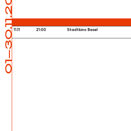
01—30.11.2024
11.11
21:00
Stadtkino Basel