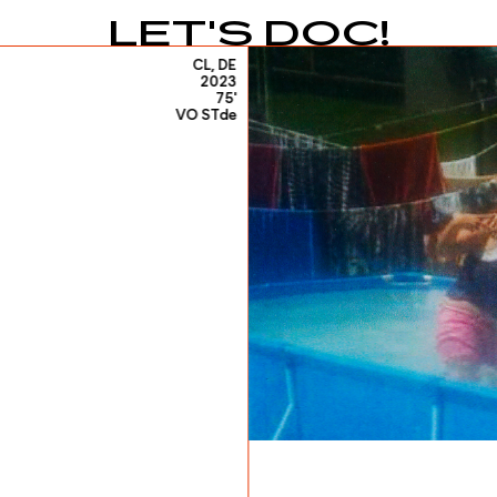
LET'S DOC!
CL, DE
2023
75'
VO STde